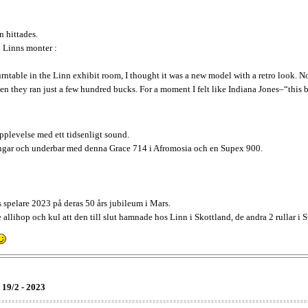
n hittades.
 Linns monter :
urntable in the Linn exhibit room, I thought it was a new model with a retro look. 
en they ran just a few hundred bucks. For a moment I felt like Indiana Jones–“this
upplevelse med ett tidsenligt sound.
ringar och underbar med denna Grace 714 i Afromosia och en Supex 900.
 spelare 2023 på deras 50 års jubileum i Mars.
 allihop och kul att den till slut hamnade hos Linn i Skottland, de andra 2 rullar i S
 19/2 - 2023