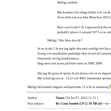
Härliga artiklar
Här kommer lite tidiga bilder och var de
Även bild och text från Munchen 2022 i
How cool is this? As I approached this t
probably places it around 1972 or so wh
Häftigt ! Hur låter den då ?
Ja nu är det 2 år sen jag ägde den men otroligt trevlig 
Sväng och musikalisk samtidigt efter en hel del juste
Fantastisk trevlig kombination.
Idag med som synes på bilder med en SME 3009.
Om jag får gissa så spelar de på denna och en av dagens
Har också ägt ser nr : 1212 och 4001 fantastiska spelare
Härligt då kommer dagens stelopererade 12:a få en utmaning
Author:
Tutan
[ Fri Jul 07, 2023 11:51 ]
Post subject:
Re: Linn Sondek LP 12 50 ÅR @}----)----