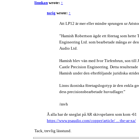
linnkan
wrote:
↑
torig
wrote:
↑
Att LP12 är mer eller mindre sprungen ur Ariston
”Hamish Robertson ägde ett företag som hette
Engineering Ltd. som bearbetade många av dess 
Audio Ltd.
Hamish blev vän med Ivor Tiefenbrun, son till J
Castle Precision Engineering. Detta resulterad
Hamish under den efterföljande juridiska striden
Linns ikoniska företagslogotyp är den enkla ge
dess precisionsbearbetade huvudlager.”
/mvh
Å alla har de sneglat på AR skivspelaren som kom -61
https://www.psaudio.com/copper/article/ ... the-ar-xa/
Tack, trevlig lässtund.