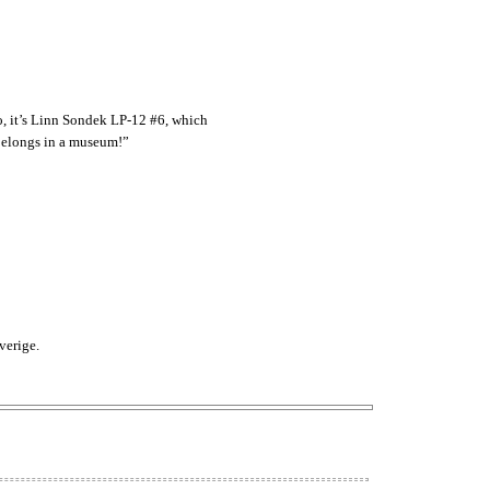
No, it’s Linn Sondek LP-12 #6, which
 belongs in a museum!”
verige.