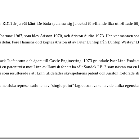
 RD11 är ju väl känt. De båda spelarna såg ju också förvillande lika ut. Hittade föl
 Thermac 1967, som blev Ariston 1970, och Ariston Audio 1973. Han var mannen s
delar. Före Hamishs död köptes Ariston ut av Peter Dunlop från Dunlop Westayr Ltd.
ack Tiefenbrun och ägare till Castle Engineering. 1973 grundade Ivor Linn Products 
e i en patenttvist mot Linn av Hamish för att ha sålt Sondek LP12 som nästan var e
 som resulterade i att Linn tilldelades skivspelarens patent och Ariston förlorade s
ometriska representationen av "single point"-lagret som var en av de unika egens