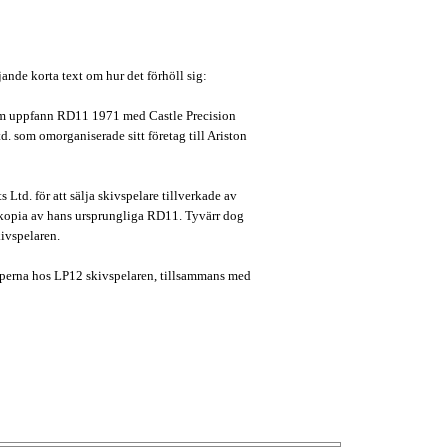
jande korta text om hur det förhöll sig:
om uppfann RD11 1971 med Castle Precision
 som omorganiserade sitt företag till Ariston
Ltd. för att sälja skivspelare tillverkade av
n kopia av hans ursprungliga RD11. Tyvärr dog
kivspelaren.
kaperna hos LP12 skivspelaren, tillsammans med