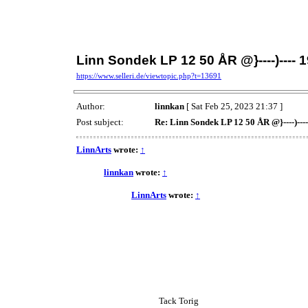
Linn Sondek LP 12 50 ÅR @}----)---- 1
https://www.selleri.de/viewtopic.php?t=13691
Author:
linnkan
[ Sat Feb 25, 2023 21:37 ]
Post subject:
Re: Linn Sondek LP 12 50 ÅR @}----)----
LinnArts
wrote:
↑
linnkan
wrote:
↑
LinnArts
wrote:
↑
Tack Torig