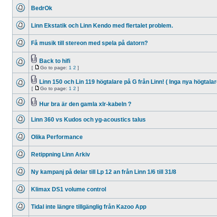
unread
BedrOk
posts
No
unread
Linn Ekstatik och Linn Kendo med flertalet problem.
posts
No
unread
Få musik till stereon med spela på datorn?
posts
No
unread
posts
Back to hifi
Attachment(s)
[
Go to page:
1
2
]
No
Go
unread
to
posts
Linn 150 och Lin 119 högtalare på G från Linn! ( Inga nya högtalare
page
Attachment(s)
[
Go to page:
1
2
]
No
Go
unread
to
posts
Hur bra är den gamla xlr-kabeln ?
page
No
Attachment(s)
unread
Linn 360 vs Kudos och yg-acoustics talus
posts
No
unread
Olika Performance
posts
No
unread
Retippning Linn Arkiv
posts
No
unread
Ny kampanj på delar till Lp 12 an från Linn 1/6 till 31/8
posts
No
unread
Klimax DS1 volume control
posts
No
unread
Tidal inte längre tillgänglig från Kazoo App
posts
No