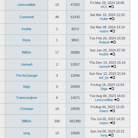
the
Fri Mar 29, 2024 18:08
Linncredible
13
47302
latest
HCL
View
post
the
Sat Mar 16, 2024 12:20
Comstedt
48
61435
latest
Hultin
post
View
the
Sat Mar 09, 2024 19:14
fredrik
1
8073
latest
matss
post
View
the
Tue Feb 20, 2024 23:28
Rene
1
9863
latest
Roland
post
View
the
Sun Jan 28, 2024 07:30
Bill50x
17
30885
latest
fredrik
post
View
the
Thu Dec 14, 2023 15:19
JanneA
2
12657
latest
JanneA
post
View
the
Sun Nov 12, 2023 21:54
The Archangel
3
12946
latest
leif_lar
View
post
the
Fri Aug 18, 2023 12:04
Stigo
0
26908
latest
Stigo
View
post
the
Tue Aug 08, 2023 16:01
Traktorpojken
6
14571
latest
Linncredible
post
View
the
Fri Aug 04, 2023 12:20
Christian
18
29595
latest
matss
View
post
the
Thu Jul 20, 2023 14:33
Bill50x
206
661380
latest
matss
post
View
the
Sun Jul 09, 2023 15:21
torig
10
18085
latest
torig
post