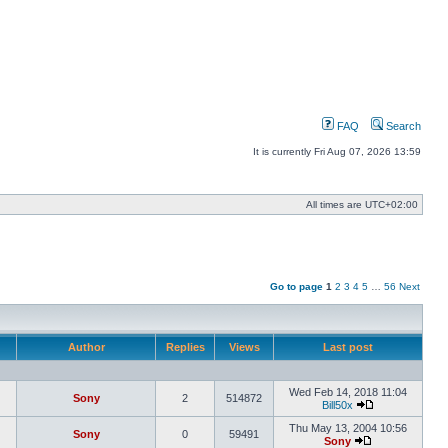
FAQ
Search
It is currently Fri Aug 07, 2026 13:59
All times are
UTC+02:00
Go to page
1
2
3
4
5
…
56
Next
Author
Replies
Views
Last post
Wed Feb 14, 2018 11:04
Sony
2
514872
Bill50x
View
the
Thu May 13, 2004 10:56
Sony
0
59491
latest
Sony