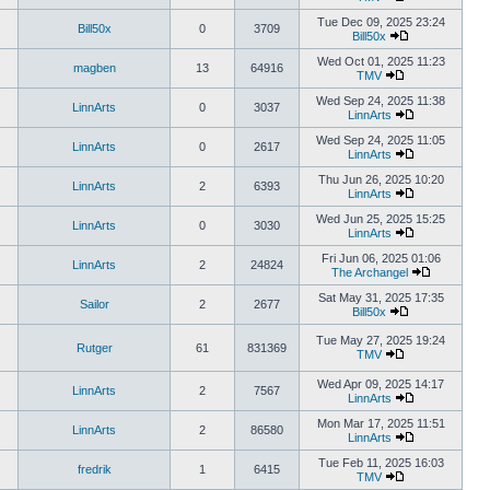
View
post
the
Tue Dec 09, 2025 23:24
Bill50x
0
3709
latest
Bill50x
post
View
the
Wed Oct 01, 2025 11:23
magben
13
64916
latest
TMV
View
post
the
Wed Sep 24, 2025 11:38
LinnArts
0
3037
latest
LinnArts
post
View
the
Wed Sep 24, 2025 11:05
LinnArts
0
2617
latest
LinnArts
post
View
the
Thu Jun 26, 2025 10:20
LinnArts
2
6393
latest
LinnArts
post
View
the
Wed Jun 25, 2025 15:25
LinnArts
0
3030
latest
LinnArts
post
View
the
Fri Jun 06, 2025 01:06
LinnArts
2
24824
latest
The Archangel
post
View
the
Sat May 31, 2025 17:35
Sailor
2
2677
latest
Bill50x
View
post
the
Tue May 27, 2025 19:24
Rutger
61
831369
latest
TMV
post
View
the
Wed Apr 09, 2025 14:17
LinnArts
2
7567
latest
LinnArts
post
View
the
Mon Mar 17, 2025 11:51
LinnArts
2
86580
latest
LinnArts
post
View
the
Tue Feb 11, 2025 16:03
fredrik
1
6415
latest
TMV
View
post