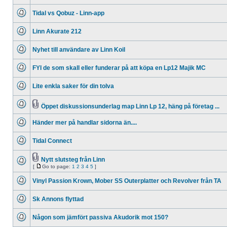
No
unread
Tidal vs Qobuz - Linn-app
posts
No
unread
Linn Akurate 212
posts
No
unread
Nyhet till användare av Linn Koil
posts
No
unread
FYI de som skall eller funderar på att köpa en Lp12 Majik MC
posts
No
unread
Lite enkla saker för din tolva
posts
No
unread
posts
Öppet diskussionsunderlag map Linn Lp 12, häng på företag ...
No
Attachment(s)
unread
Händer mer på handlar sidorna än....
posts
No
unread
Tidal Connect
posts
No
unread
posts
Nytt slutsteg från Linn
Attachment(s)
[
Go to page:
1
2
3
4
5
]
No
Go
unread
to
posts
Vinyl Passion Krown, Mober SS Outerplatter och Revolver från TA
page
No
unread
Sk Annons flyttad
posts
No
unread
Någon som jämfört passiva Akudorik mot 150?
posts
No