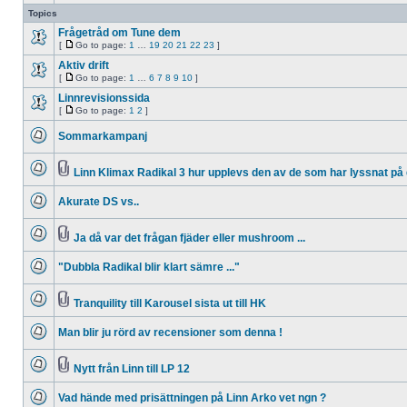
topic
Topics
is
locked,
Frågetråd om Tune dem
you
[
Go to page:
1
…
19
20
21
22
23
]
cannot
No
Go
edit
unread
to
Aktiv drift
posts
posts
page
[
Go to page:
1
…
6
7
8
9
10
]
or
No
Go
make
unread
to
Linnrevisionssida
further
posts
page
replies.
[
Go to page:
1
2
]
No
Go
unread
to
Sommarkampanj
posts
page
No
unread
posts
Linn Klimax Radikal 3 hur upplevs den av de som har lyssnat på
No
Attachment(s)
unread
Akurate DS vs..
posts
No
unread
posts
Ja då var det frågan fjäder eller mushroom ...
No
Attachment(s)
unread
"Dubbla Radikal blir klart sämre ..."
posts
No
unread
posts
Tranquility till Karousel sista ut till HK
No
Attachment(s)
unread
Man blir ju rörd av recensioner som denna !
posts
No
unread
posts
Nytt från Linn till LP 12
No
Attachment(s)
unread
Vad hände med prisättningen på Linn Arko vet ngn ?
posts