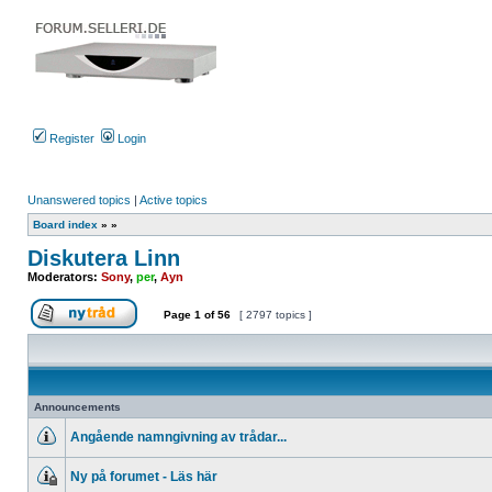
Register
Login
Unanswered topics
|
Active topics
Board index
»
»
Diskutera Linn
Moderators:
Sony
,
per
,
Ayn
Page
1
of
56
[ 2797 topics ]
Post new topic
Announcements
Angående namngivning av trådar...
No
unread
Ny på forumet - Läs här
posts
This