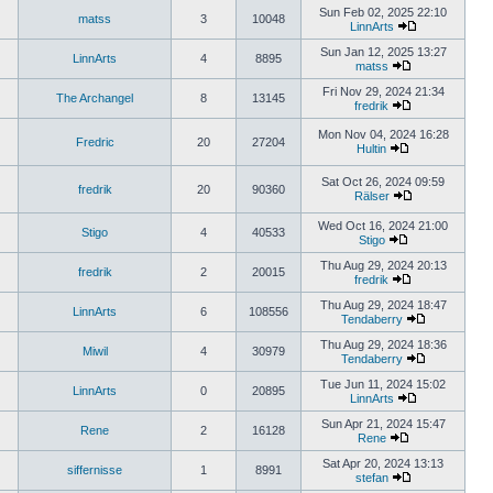
the
Sun Feb 02, 2025 22:10
matss
3
10048
latest
LinnArts
post
View
the
Sun Jan 12, 2025 13:27
LinnArts
4
8895
latest
matss
View
post
the
Fri Nov 29, 2024 21:34
The Archangel
8
13145
latest
fredrik
post
View
the
Mon Nov 04, 2024 16:28
Fredric
20
27204
latest
Hultin
post
View
the
Sat Oct 26, 2024 09:59
latest
fredrik
20
90360
Rälser
post
View
the
Wed Oct 16, 2024 21:00
Stigo
4
40533
latest
Stigo
post
View
the
Thu Aug 29, 2024 20:13
fredrik
2
20015
latest
fredrik
post
View
the
Thu Aug 29, 2024 18:47
LinnArts
6
108556
latest
Tendaberry
post
View
the
Thu Aug 29, 2024 18:36
Miwil
4
30979
latest
Tendaberry
post
View
the
Tue Jun 11, 2024 15:02
LinnArts
0
20895
latest
LinnArts
View
post
the
Sun Apr 21, 2024 15:47
Rene
2
16128
latest
Rene
View
post
the
Sat Apr 20, 2024 13:13
siffernisse
1
8991
latest
stefan
post
View