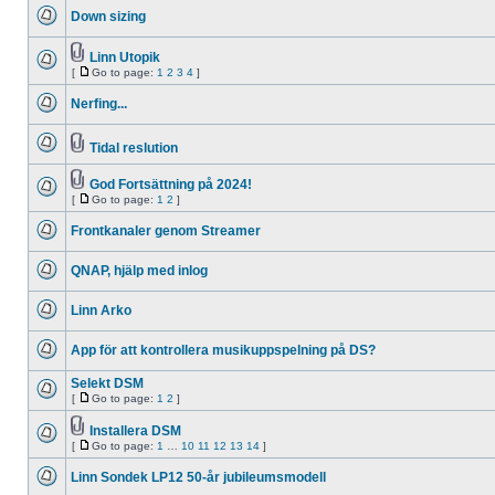
unread
Down sizing
posts
No
unread
posts
Linn Utopik
Attachment(s)
[
Go to page:
1
2
3
4
]
No
Go
unread
to
posts
Nerfing...
page
No
unread
posts
Tidal reslution
No
Attachment(s)
unread
posts
God Fortsättning på 2024!
Attachment(s)
[
Go to page:
1
2
]
No
Go
unread
to
posts
Frontkanaler genom Streamer
page
No
unread
QNAP, hjälp med inlog
posts
No
unread
Linn Arko
posts
No
unread
App för att kontrollera musikuppspelning på DS?
posts
No
unread
Selekt DSM
posts
[
Go to page:
1
2
]
No
Go
unread
to
posts
Installera DSM
page
Attachment(s)
[
Go to page:
1
…
10
11
12
13
14
]
No
Go
unread
to
posts
Linn Sondek LP12 50-år jubileumsmodell
page
No