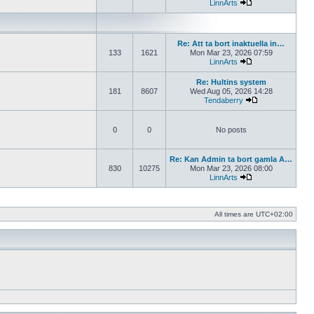
LinnArts
View the latest po
Re: Att ta bort inaktuella in…
133
1621
Mon Mar 23, 2026 07:59
LinnArts
View the latest po
Re: Hultins system
181
8607
Wed Aug 05, 2026 14:28
Tendaberry
View the latest p
0
0
No posts
Re: Kan Admin ta bort gamla A…
830
10275
Mon Mar 23, 2026 08:00
LinnArts
View the latest po
All times are
UTC+02:00