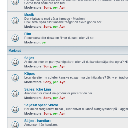
Gärna med både ord och bild!
No
Moderators:
Sony
,
per
,
Ayn
unread
posts
Musik
Det viktigaste med vårat intresse - Musiken!
Diskutera, tipsa eller kanske "såga" en skiva gör du här!
No
Moderators:
Sony
,
per
,
Ayn
unread
posts
Film
Recensera eller tipsa om filmer du sett, eller vill se.
Moderator:
per
No
unread
posts
Marknad
Säljes
Är du ute efter ett par nya högtalare, eller vill du kanske sälja dina egna? H
Moderators:
Sony
,
per
,
Ayn
No
unread
Köpes
posts
Letar du efter ny cd eller kanske ett par nya Linnhögtalare? Skriv en tråd oc
Moderators:
Sony
,
per
,
Ayn
No
unread
Säljes: Icke Linn
posts
Annonser för icke-Linn-produkter placerar du här.
Moderators:
Sony
,
per
,
Ayn
No
unread
Säljes/Köpes: Skivor
posts
Har du en riktig raritet till salu, eller skivor du ändå aldrig lyssnar på. Lä
Moderators:
Sony
,
per
,
Ayn
No
unread
Säljes - handlare
posts
Annonser från handlare.