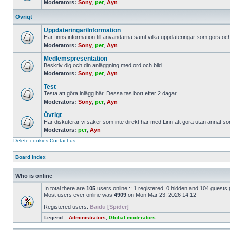
Moderators:
Sony
,
per
,
Ayn
No
unread
posts
Övrigt
Uppdateringar/Information
Här finns information till användarna samt vilka uppdateringar som görs o
Moderators:
Sony
,
per
,
Ayn
No
unread
Medlemspresentation
posts
Beskriv dig och din anläggning med ord och bild.
Moderators:
Sony
,
per
,
Ayn
No
unread
Test
posts
Testa att göra inlägg här. Dessa tas bort efter 2 dagar.
Moderators:
Sony
,
per
,
Ayn
No
unread
Övrigt
posts
Här diskuterar vi saker som inte direkt har med Linn att göra utan annat so
Moderators:
per
,
Ayn
No
unread
Delete cookies
Contact us
posts
Board index
Who is online
In total there are
105
users online :: 1 registered, 0 hidden and 104 guests
Most users ever online was
4909
on Mon Mar 23, 2026 14:12
Registered users:
Baidu [Spider]
Legend ::
Administrators
,
Global moderators