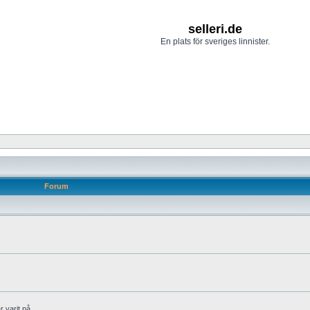
selleri.de
En plats för sveriges linnister.
Forum
 varit på.