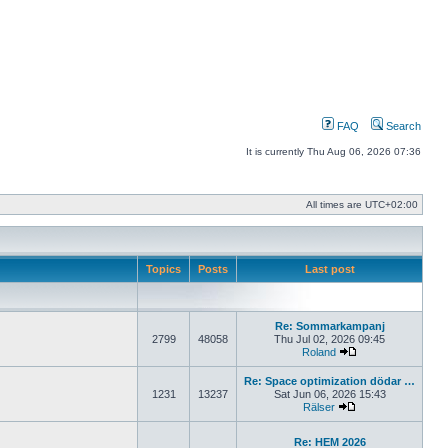
FAQ
Search
It is currently Thu Aug 06, 2026 07:36
All times are
UTC+02:00
Topics
Posts
Last post
Re: Sommarkampanj
2799
48058
Thu Jul 02, 2026 09:45
Roland
View the latest pos
Re: Space optimization dödar …
1231
13237
Sat Jun 06, 2026 15:43
Rälser
View the latest pos
Re: HEM 2026