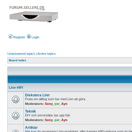
Register
Login
Unanswered topics
|
Active topics
Board index
Linn HIFI
Diskutera Linn
Prata om allting som har med Linn att göra.
Moderators:
Sony
,
per
,
Ayn
No
unread
Teknik
posts
DIY och servicetips tas upp här.
Moderators:
Sony
,
per
,
Ayn
No
unread
Artiklar
posts
Här kan du recensera Linn-produkter, eller kanske HIFI-mässor som du har