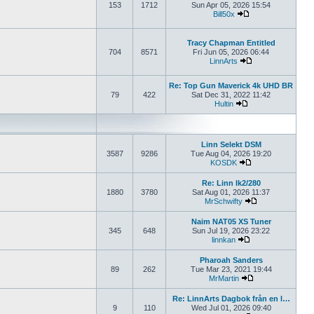
153
1712
Sun Apr 05, 2026 15:54
Bill50x
View the latest pos
Tracy Chapman Entitled
704
8571
Fri Jun 05, 2026 06:44
LinnArts
View the latest po
Re: Top Gun Maverick 4k UHD BR
79
422
Sat Dec 31, 2022 11:42
Hultin
View the latest post
Linn Selekt DSM
3587
9286
Tue Aug 04, 2026 19:20
KOSDK
View the latest po
Re: Linn lk2/280
1880
3780
Sat Aug 01, 2026 11:37
MrSchwifty
View the latest p
Naim NAT05 XS Tuner
345
648
Sun Jul 19, 2026 23:22
linnkan
View the latest pos
Pharoah Sanders
89
262
Tue Mar 23, 2021 19:44
MrMartin
View the latest po
Re: LinnArts Dagbok från en l…
9
110
Wed Jul 01, 2026 09:40